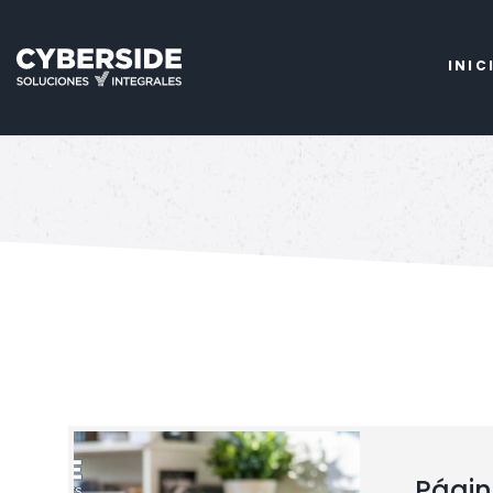
INIC
Págin