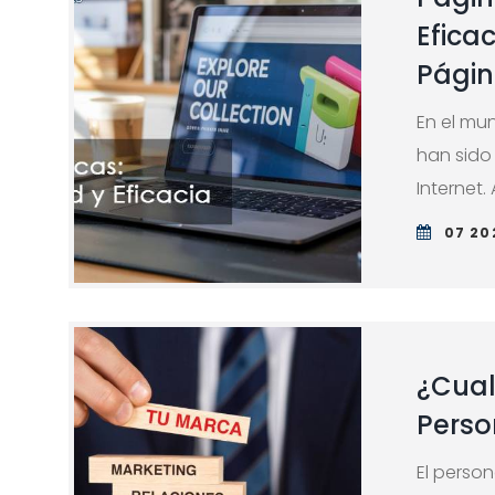
Efica
Págin
En el mu
han sido
Internet.
07 20
¿Cual
Perso
El person