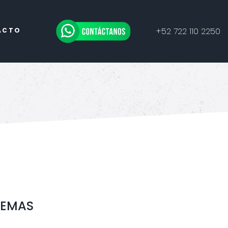
+52 722 110 2250
ACTO
TEMAS