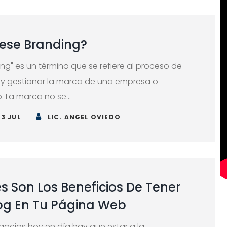
ese Branding?
ing" es un término que se refiere al proceso de
r y gestionar la marca de una empresa o
 La marca no se...
23 JUL
LIC. ANGEL OVIEDO
s Son Los Beneficios De Tener
og En Tu Página Web
egocios hoy en día hay que estar a la