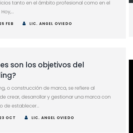
icios tanto en el ámbito profesional como en el
¿Por qué es importante pa
Hoy,...
negocio tener una pagina
25 FEB
LIC. ANGEL OVIEDO
28 MAY 2026
es son los objetivos del
ing?
ng, o construcción de marca, se refiere al
de crear, desarrollar y gestionar una marca con
vo de establecer...
23 OCT
LIC. ANGEL OVIEDO