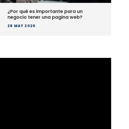
ra un
Páginas Estáticas: La Simplic
 web?
Eficacia de las Landing Pages
Páginas Informativas
07 APR 2025