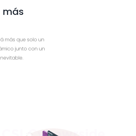
b más
tará más que solo un
námico junto con un
inevitable.