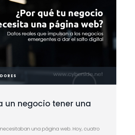
EDORES
a un negocio tener una
s necesitaban una página web. Hoy, cuatro