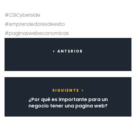
#CSICyberside
#emprendedoresdeexito
#paginaswebeconomicas
Post navigation
Anterior
ANTERIOR
Siguiente
SIGUIENTE
¿Por qué es importante para un
negocio tener una pagina web?